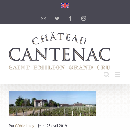
Passer
au
contenu
Email
Twitter
Facebook
Instagram
Par
Cédric Leray
|
jeudi 25 avril 2019