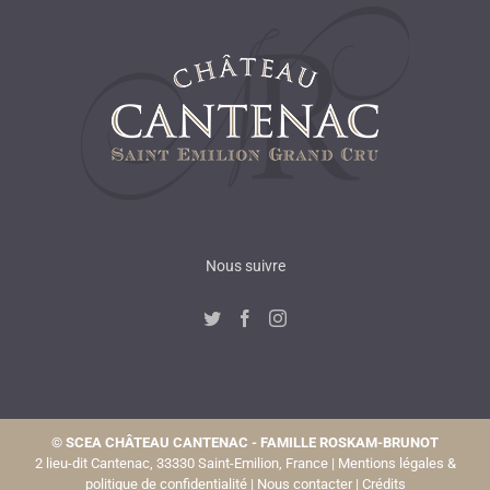
Nous suivre
©
SCEA CHÂTEAU CANTENAC - FAMILLE ROSKAM-BRUNOT
2 lieu-dit Cantenac, 33330 Saint-Emilion, France |
Mentions légales &
politique de confidentialité
|
Nous contacter
|
Crédits