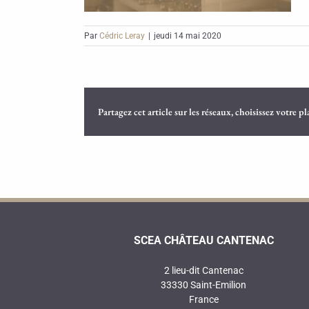
Par
Cédric Leray
|
jeudi 14 mai 2020
Partagez cet article sur les réseaux, choisissez votre p
SCEA CHÂTEAU CANTENAC
2 lieu-dit Cantenac
33330 Saint-Emilion
France