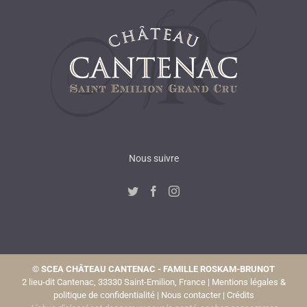
Nous suivre
©
SCEA CHÂTEAU CANTENAC - FAMILLE ROSKAM-BRUNOT
2 lieu-dit Cantenac, 33330 Saint-Emilion, France |
Mentions légales &
politique de confidentialité
|
Nous contacter
|
Crédits