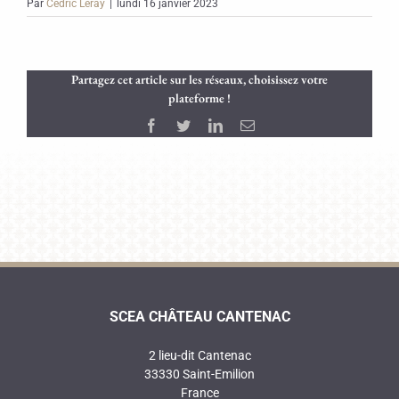
Par
Cédric Leray
|
lundi 16 janvier 2023
Partagez cet article sur les réseaux, choisissez votre
plateforme !
Facebook
Twitter
LinkedIn
Email
SCEA CHÂTEAU CANTENAC
2 lieu-dit Cantenac
33330 Saint-Emilion
France