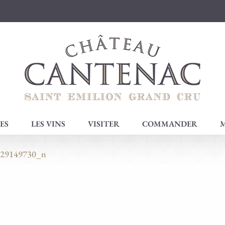
ES
LES VINS
VISITER
COMMANDER
M
429149730_n