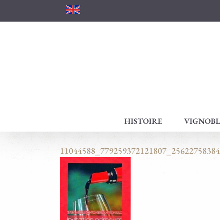
Passer
au
contenu
HISTOIRE
VIGNOBL
11044588_779259372121807_2562275838