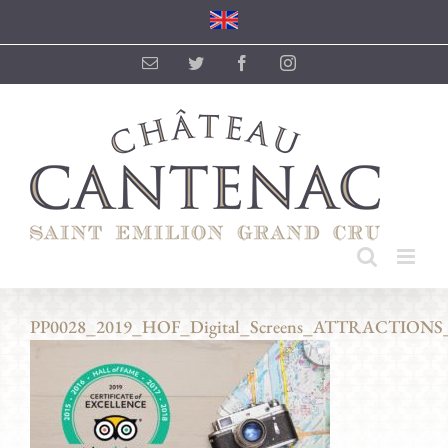
Passer
au
contenu
Email
Twitter
Facebook
Instagram
PP0028_2019_HOF_Digital_Screens_ATTRACTIONS