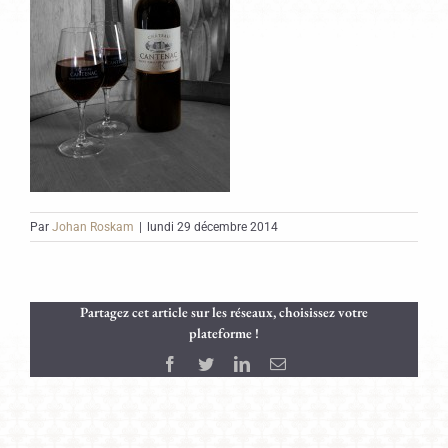
Par
Johan Roskam
|
lundi 29 décembre 2014
Partagez cet article sur les réseaux, choisissez votre
plateforme !
Facebook
Twitter
LinkedIn
Email