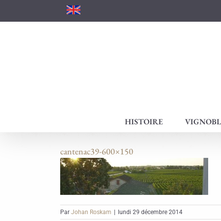
Passer
au
contenu
HISTOIRE
VIGNOBL
cantenac39-600×150
Par
Johan Roskam
|
lundi 29 décembre 2014