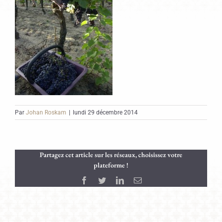
Par
Johan Roskam
|
lundi 29 décembre 2014
Partagez cet article sur les réseaux, choisissez votre
plateforme !
Facebook
Twitter
LinkedIn
Email