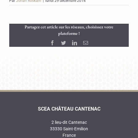
Par
Johan Roskam
|
lundi 29 décembre 2014
Partagez cet article sur les réseaux, choisissez votre
plateforme !
Facebook
Twitter
LinkedIn
Email
SCEA CHÂTEAU CANTENAC
2 lieu-dit Cantenac
33330 Saint-Emilion
France