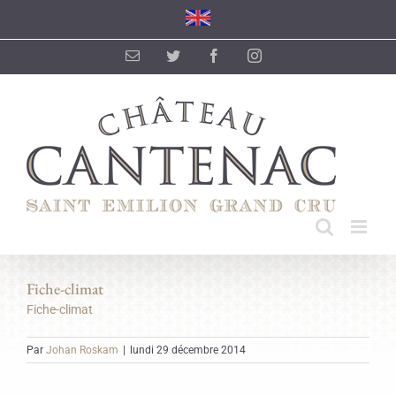
Passer
au
contenu
Email
Twitter
Facebook
Instagram
Fiche-climat
Fiche-climat
Par
Johan Roskam
|
lundi 29 décembre 2014