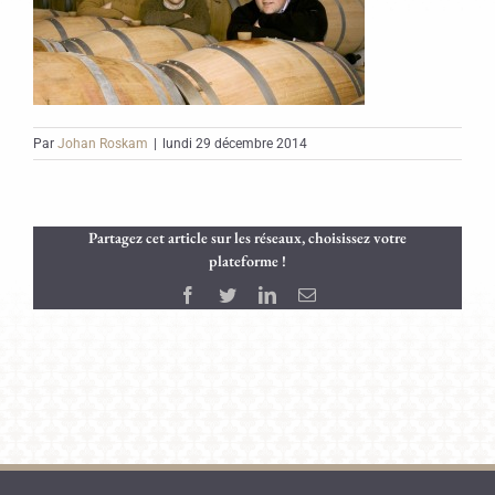
Par
Johan Roskam
|
lundi 29 décembre 2014
Partagez cet article sur les réseaux, choisissez votre
plateforme !
Facebook
Twitter
LinkedIn
Email