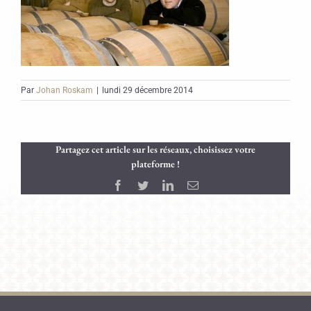
Par
Johan Roskam
|
lundi 29 décembre 2014
Partagez cet article sur les réseaux, choisissez votre
plateforme !
Facebook
Twitter
LinkedIn
Email