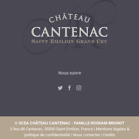
Nous suivre
©
SCEA CHÂTEAU CANTENAC - FAMILLE ROSKAM-BRUNOT
2 lieu-dit Cantenac, 33330 Saint-Emilion, France |
Mentions légales &
politique de confidentialité
|
Nous contacter
|
Crédits