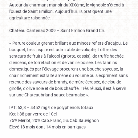
Autour du charmant manoir du XIXème, le vignoble s’étend à
l’ouest de Saint Emilion. Aujourd’hui, ils pratiquent une
agriculture raisonnée.
Château Cantenac 2009 – Saint Emilion Grand Cru
« Parure couleur grenat brillant aux minces reflets d’acajou. Le
bouquet, très inspiré est admirable de volupté, il offre des
senteurs de fruits à l’alcool (griotte, cassis), de truffe hachée,
d’encens, de torréfaction et de vanille boisée. Les tannins
domestiqués par l’élevage procurent une bouche soyeuse, la
chair richement extraite amène du volume où s’expriment sans
retenue des saveurs de brandy, de mûre écrasée, de clou de
girofle, d’olive noie et de bois chauffé. Très réussi, il est à servir
sur une Chateaubriand sauce béarnaise ».
IPT: 63,3 – 4452 mg/l de polyphénols totaux
Kcal: 88 par verre de 10cl
75% Merlot, 20% Cab.Franc, 5% Cab.Sauvignon
Elevé 18 mois dont 14 mois en barriques