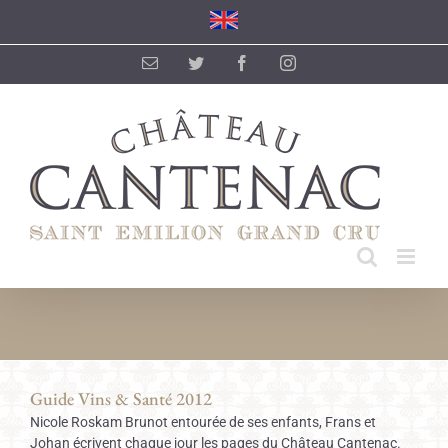
Passer
au
contenu
Email
Twitter
Facebook
Instagram
Guide Vins & Santé 2012
Nicole Roskam Brunot entourée de ses enfants, Frans et
Johan écrivent chaque jour les pages du Château Cantenac.