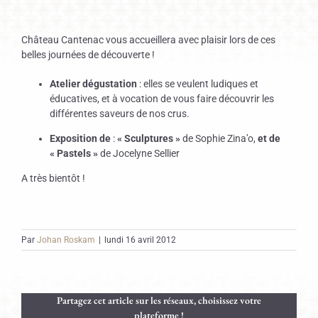
Château Cantenac vous accueillera avec plaisir lors de ces
belles journées de découverte !
Atelier dégustation
: elles se veulent ludiques et
éducatives, et à vocation de vous faire découvrir les
différentes saveurs de nos crus.
Exposition de
:
« Sculptures »
de Sophie Zina’o,
et de
«
Pastels »
de Jocelyne Sellier
A très bientôt !
Par
Johan Roskam
|
lundi 16 avril 2012
Partagez cet article sur les réseaux, choisissez votre
plateforme !