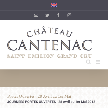
Passer
au
contenu
Email
Twitter
Facebook
Instagram
Portes Ouvertes : 28 Avril au 1er Mai
JOURNÉES PORTES OUVERTES : 28 Avril au 1er Mai 2012