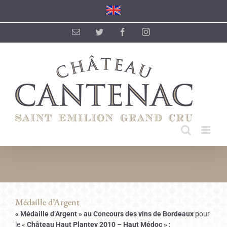
Passer
au
contenu
Email
Twitter
Facebook
Instagram
Médaille d’Argent
« Médaille d’Argent » au Concours des vins de Bordeaux
pour
le «
Château Haut Plantey 2010 – Haut Médoc » ;