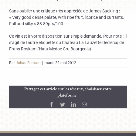
Sans oublier une critique très appréciée de James Suckling :
« Very good dense palate, with ripe fruit, licorice and currants.
Full and silky » 88-89pts/100 —-
Ce vin est à votre disposition sur simple demande. Pour note : Il
s’agit de l’autre étiquette du Château La Lauzette Declercq de
Frans Roskam (Haut Médoc Cru Bourgeois)
Par
Johan Roskam
|
mardi 22 mai 2012
Partagez cet article sur les réseaux, choisissez votre
plateforme !
Facebook
Twitter
LinkedIn
Email