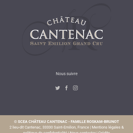
Nous suivre
©
SCEA CHÂTEAU CANTENAC - FAMILLE ROSKAM-BRUNOT
2 lieu-dit Cantenac, 33330 Saint-Emilion, France |
Mentions légales &
politique de confidentialité
|
Nous contacter
|
Crédits