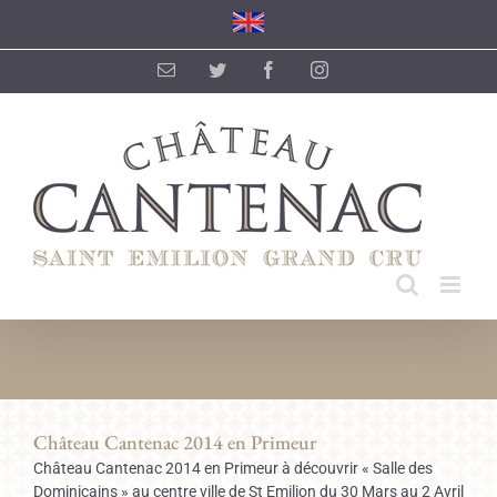
Passer
au
contenu
Email
Twitter
Facebook
Instagram
Château Cantenac 2014 en Primeur
Château Cantenac 2014 en Primeur à découvrir « Salle des
Dominicains » au centre ville de St Emilion du 30 Mars au 2 Avril