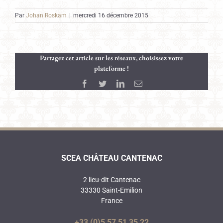
Par
Johan Roskam
|
mercredi 16 décembre 2015
Partagez cet article sur les réseaux, choisissez votre
plateforme !
Facebook
Twitter
LinkedIn
Email
SCEA CHÂTEAU CANTENAC
2 lieu-dit Cantenac
33330 Saint-Emilion
France
+33 (0)5 57 51 35 22