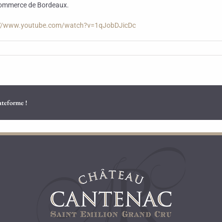
e Commerce de Bordeaux.
://www.youtube.com/watch?v=1qJobDJicDc
lateforme !