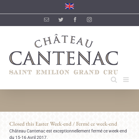
Passer
au
contenu
Email
Twitter
Facebook
Instagram
Closed this Easter Week-end / Fermé ce week-end
Château Cantenac est exceptionnellement fermé ce week-end
du 15-16 Avril 2017.