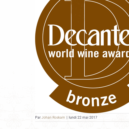
Par
Johan Roskam
|
lundi 22 mai 2017