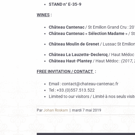
STAND n° E-35-9
WINES
:
Château Cantenac
/ St Emilion Grand Cru : 2
Château Cantenac « Sélection Madame »
/ St
Château Moulin de Grenet
/ Lussac St Emilio
Château La Lauzette-Declercq
/ Haut Médoc 
Château Haut-Plantey
/ Haut Médoc :
(2017, 
FREE INVITATION / CONTACT
:
Email : contact@chateau-cantenac.fr
Tel : +33.(0)557.513.522
Limited to our visitors / Limité à nos seuls visi
Par
Johan Roskam
|
mardi 7 mai 2019