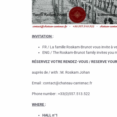
INVITATION
:
FR / La famille Roskam-Brunot vous invite à v
ENG / The Roskam-Brunot family invites you m
RÉSERVEZ VOTRE RENDEZ-VOUS / RESERVE YO
auprès de / with : M. Roskam Johan
Email : contact@chateau-cantenac.fr
Phone number : +33(0)557.513.522
WHERE
:
HALL n°1