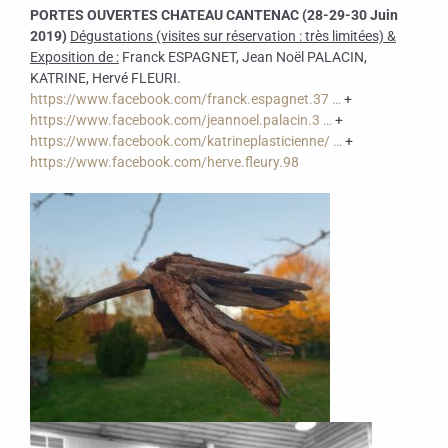
PORTES OUVERTES CHATEAU CANTENAC (28-29-30 Juin
2019)
Dégustations (visites sur réservation : très limitées) &
Exposition de :
Franck ESPAGNET, Jean Noël PALACIN,
KATRINE, Hervé FLEURI.
https://www.
facebook.com/franck.espagne
t.37
…
+
https://www.
facebook.com/jeannoel.palac
in.3
…
+
https://www.
facebook.com/katrineplastic
ienne/
…
+
https://www.
facebook.com/herve.fleury.98