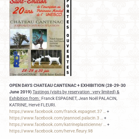
OPEN DAYS CHATEAU CANTENAC + EXHIBITION (28-29-30
June 2019)
Tastings (visits by reservation : very limited) &
Exhibition from :
Franck ESPAGNET, Jean Noël PALACIN,
KATRINE, Hervé FLEURI.
https://www.
facebook.com/franck.espagne
t.37
…
+
https://www.
facebook.com/jeannoel.palac
in.3
…
+
https://www.
facebook.com/katrineplastic
ienne/
…
+
https://www.
facebook.com/herve.fleury.98