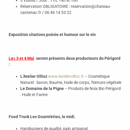
3 Visites / Jour : 11h, 14h et 16h
Réservation OBLIGATOIRE : reservation@chateau-
cantenac.fr / 06 46 14 53 22
Exposition citations poésie et humour sur le vin
Le
s
3 et 4 Mai
seront présents deux producteurs du Périgord
:
L’Atelier Ollioz
www.latelierollioz.fr
– Cosmétique
Naturel : Savon, Baume, Huile de corps, Teinture végétale
Le Domaine de la Pigne
– Produits de Noix Bio Périgord
: Huile et Farine
Food Truck Les Gourm’ettes, le midi.
Hamburgers de qualité, pain artisanal.