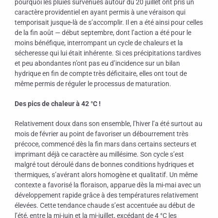
pourquoi les pluies survenues autour du 20 juillet ont pris un
caractère providentiel en ayant permis à une véraison qui
temporisait jusque-là de s’accomplir. Il en a été ainsi pour celles
de la fin août — début septembre, dont l’action a été pour le
moins bénéfique, interrompant un cycle de chaleurs et la
sécheresse qui lui était inhérente. Si ces précipitations tardives
et peu abondantes n’ont pas eu d’incidence sur un bilan
hydrique en fin de compte très déficitaire, elles ont tout de
même permis de réguler le processus de maturation.
Des pics de chaleur à 42 °C !
Relativement doux dans son ensemble, l’hiver l’a été surtout au
mois de février au point de favoriser un débourrement très
précoce, commencé dès la fin mars dans certains secteurs et
imprimant déjà ce caractère au millésime. Son cycle s’est
malgré tout déroulé dans de bonnes conditions hydriques et
thermiques, s’avérant alors homogène et qualitatif. Un même
contexte a favorisé la floraison, apparue dès la mi-mai avec un
développement rapide grâce à des températures relativement
élevées. Cette tendance chaude s’est accentuée au début de
l’été, entre la mi-juin et la mi-juillet, excédant de 4 °C les