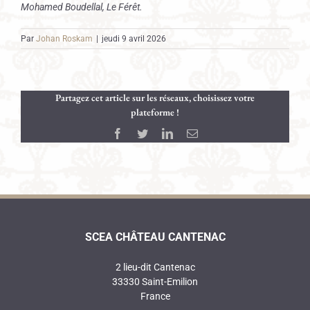
Mohamed Boudellal, Le Férêt.
Par
Johan Roskam
|
jeudi 9 avril 2026
Partagez cet article sur les réseaux, choisissez votre
plateforme !
Facebook
Twitter
LinkedIn
Email
SCEA CHÂTEAU CANTENAC
2 lieu-dit Cantenac
33330 Saint-Emilion
France