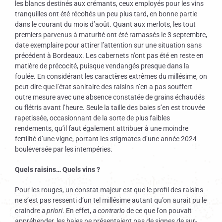
les blancs destinés aux crémants, ceux employés pour les vins
tranquilles ont été récoltés un peu plus tard, en bonne partie
dans le courant du mois d’août. Quant aux merlots, les tout
premiers parvenus à maturité ont été ramassés le 3 septembre,
date exemplaire pour attirer l’attention sur une situation sans
précédent à Bordeaux. Les cabernets n’ont pas été en reste en
matière de précocité, puisque vendangés presque dans la
foulée. En considérant les caractères extrêmes du millésime, on
peut dire que l’état sanitaire des raisins n’en a pas souffert
outre mesure avec une absence constatée de grains échaudés
ou flétris avant l’heure. Seule la taille des baies s’en est trouvée
rapetissée, occasionnant de la sorte de plus faibles
rendements, qu’il faut également attribuer à une moindre
fertilité d’une vigne, portant les stigmates d’une année 2024
bouleversée par les intempéries.
Quels raisins… Quels vins ?
Pour les rouges, un constat majeur est que le profil des raisins
ne s’est pas ressenti d’un tel millésime autant qu’on aurait pu le
craindre
a priori
. En effet,
a contrario
de ce que l’on pouvait
appréhender, les baies ne présentaient pas de signes de sur-