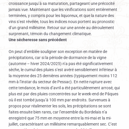
croissance jusqu’à sa maturation, partageant une précocité
jamais vue. Maintenant que les vinifications sont entièrement
terminées, y compris pour les liquoreux, et que la nature des
vins s’est révélée, tous les indices nous portent au pronostic
d’un grand millésime. Retour sur une année au déroulement
surprenant, témoin du changement climatique.
Une sécheresse sans précédent
On peut d’emblée souligner son exception en matière de
précipitations, car si la période de dormance de la vigne
(automne – hiver 2024/2025) n’a pas été significativement
sèche, le cumul des pluies s’est avéré sensiblement inférieur à
la moyenne des 25 dernières années (typiquement moins 112
mm à l’instar du secteur de Pessac). En nette rupture avec
cette tendance, le mois d’avril a été particulièrement arrosé, qui
plus est par des pluies concentrées sur le week-end de Pâques
où il est tombé jusqu’à 100 mm par endroits. Survenues à
propos pour réalimenter les sols, les précipitations se sont
faites ensuite bien rares, car l’ensemble du Bordelais n’a
enregistré que 75 mm en moyenne entre la mi-mai et la mi-
juillet, caractérisant un millésime remarquablement sec. C’est