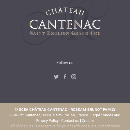
Follow us
©
SCEA CHÂTEAU CANTENAC - ROSKAM-BRUNOT FAMILY
2 lieu-dit Cantenac, 33330 Saint-Emilion, France |
Legal notices and
Privacy Policy
|
Contact us
|
Credits
Alcohol abuse is dangerous for your health, consume in moderation