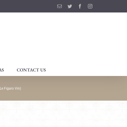
Email
Twitter
Facebook
Instagram
AS
CONTACT US
Le Figaro Vin)