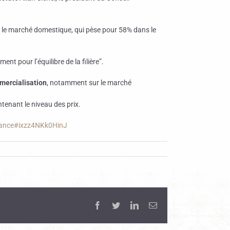
ur le marché domestique, qui pèse pour 58% dans le
nt pour l’équilibre de la filière”.
mmercialisation
, notamment sur le marché
ntenant le niveau des prix.
-france#ixzz4NKk0HinJ
Facebook
Twitter
LinkedIn
Email