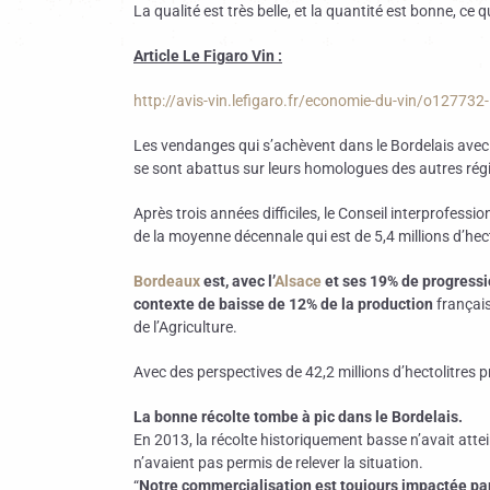
La qualité est très belle, et la quantité est bonne, ce 
Article Le Figaro Vin :
http://avis-vin.lefigaro.fr/economie-du-vin/o127732
Les vendanges qui s’achèvent dans le Bordelais avec l
se sont abattus sur leurs homologues des autres rég
Après trois années difficiles, le Conseil interprofess
de la moyenne décennale qui est de 5,4 millions d’hect
Bordeaux
est, avec l’
Alsace
et ses 19% de progressio
contexte de baisse de 12% de la production
français
de l’Agriculture.
Avec des perspectives de 42,2 millions d’hectolitres pr
La bonne récolte tombe à pic dans le Bordelais.
En 2013, la récolte historiquement basse n’avait attei
n’avaient pas permis de relever la situation.
“
Notre commercialisation est toujours impactée par