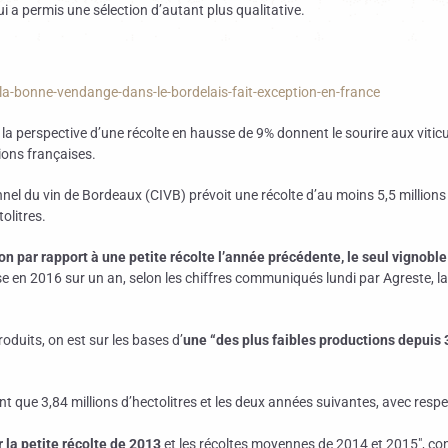
qui a permis une sélection d’autant plus qualitative.
-la-bonne-vendange-dans-le-bordelais-fait-exception-en-france
a perspective d’une récolte en hausse de 9% donnent le sourire aux viticu
ions françaises.
ionnel du vin de Bordeaux (CIVB) prévoit une récolte d’au moins 5,5 million
olitres.
n par rapport à une petite récolte l’année précédente, le seul vignoble 
e en 2016 sur un an, selon les chiffres communiqués lundi par Agreste, la 
oduits, on est sur les bases d’
une “des plus faibles productions depuis 
nt que 3,84 millions d’hectolitres et les deux années suivantes, avec respe
 la petite récolte de 2013
et les récoltes moyennes de 2014 et 2015″, cons