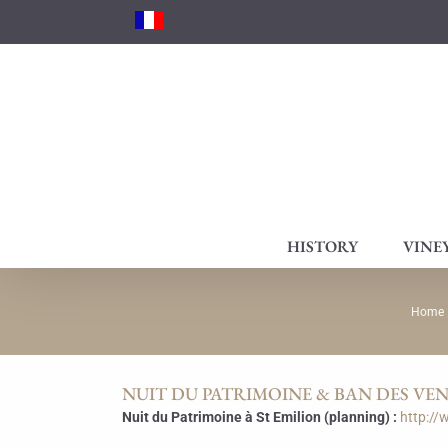
Skip
to
content
HISTORY
VINE
Home
NUIT DU PATRIMOINE & BAN DES VEND
Nuit du Patrimoine à St Emilion (planning) :
http://