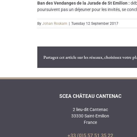
Ban des Vendanges de la Jurade de St Emilion :
débu
poursuivent pas un déjeuner pour les invités, se conc
By
Johan Roskam
|
Tuesday 12 September 2017
Partagez cet article sur les réseaux, choisissez votre p
SCEA CHÂTEAU CANTENAC
2 lieu-dit Cantenac
33330 Saint-Emilion
France
+33 (0)5 57 51 35 22