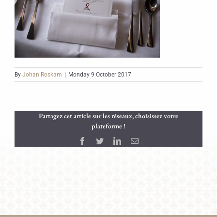
By
Johan Roskam
|
Monday 9 October 2017
Partagez cet article sur les réseaux, choisissez votre
plateforme !
Facebook
Twitter
LinkedIn
Email