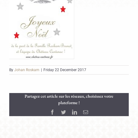
By
Johan Roskam
|
Friday 22 December 2017
Partagez cet article sur les réseaux, choisissez votre
plateforme !
Facebook
Twitter
LinkedIn
Email