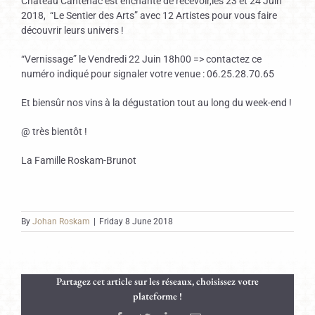
Château Cantenac est enchanté de recevoir,les 23 et 24 Juin
2018, “Le Sentier des Arts” avec 12 Artistes pour vous faire
découvrir leurs univers !
“Vernissage” le Vendredi 22 Juin 18h00 => contactez ce
numéro indiqué pour signaler votre venue : 06.25.28.70.65
Et biensûr nos vins à la dégustation tout au long du week-end !
@ très bientôt !
La Famille Roskam-Brunot
By
Johan Roskam
|
Friday 8 June 2018
Partagez cet article sur les réseaux, choisissez votre
plateforme !