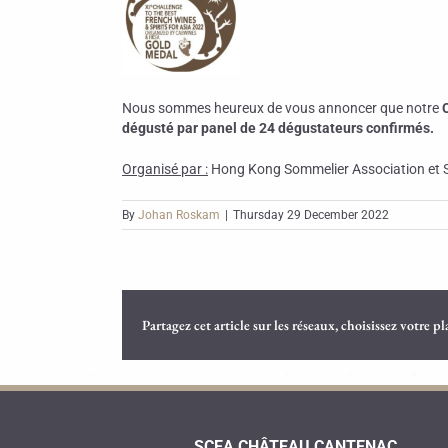
Nous sommes heureux de vous annoncer que notre
dégusté par panel de 24 dégustateurs confirmés.
Organisé par :
Hong Kong Sommelier Association et S
By
Johan Roskam
|
Thursday 29 December 2022
Partagez cet article sur les réseaux, choisissez votre p
SCEA CHÂTEAU CANTENAC