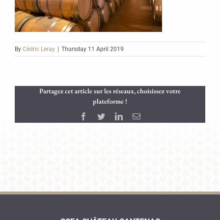
By
Cédric Leray
|
Thursday 11 April 2019
Partagez cet article sur les réseaux, choisissez votre
plateforme !
Facebook
Twitter
LinkedIn
Email