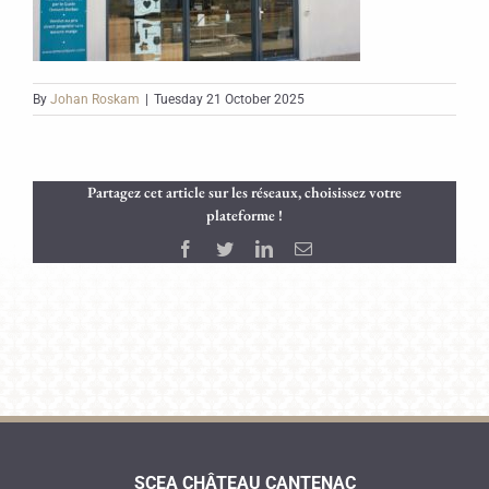
By
Johan Roskam
|
Tuesday 21 October 2025
Partagez cet article sur les réseaux, choisissez votre
plateforme !
Facebook
Twitter
LinkedIn
Email
SCEA CHÂTEAU CANTENAC