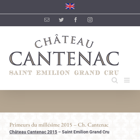
Passer
au
contenu
Email
Twitter
Facebook
Instagram
Primeurs du millésime 2015 – Ch. Cantenac
Château Cantenac 2015
–
Saint Emilion Grand Cru