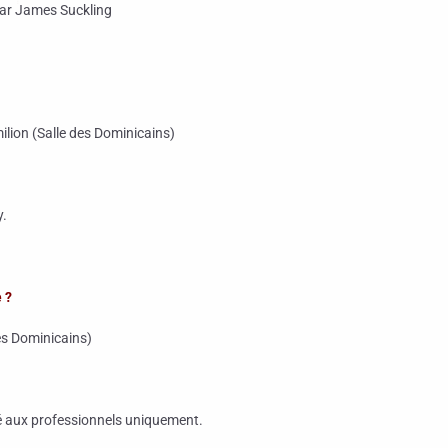
ar James Suckling
milion (Salle des Dominicains)
y.
 ?
des Dominicains)
é aux professionnels uniquement.