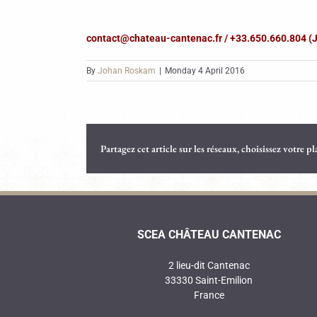
contact@chateau-cantenac.fr / +33.650.660.804
By
Johan Roskam
|
Monday 4 April 2016
Partagez cet article sur les réseaux, choisissez votre p
SCEA CHÂTEAU CANTENAC
2 lieu-dit Cantenac
33330 Saint-Emilion
France