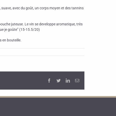
uce, suave, avec du goût, un corps moyen et des tannins
n bouche juteuse. Le vin se developpe aromatique, très
que je goûte” (15-15.5/20)
s en bouteille.
Facebook
Twitter
LinkedIn
Email