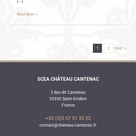
[...]
Read More
1
2
Next
SCEA CHÂTEAU CANTENAC
2 lieu-dit Cantenac
33330 Saint-Emilion
France
+33 (0)5 57 51 35 22
contact@chateau-cantenac.fr