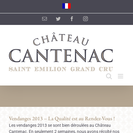
Skip
to
content
Email
Twitter
Facebook
Instagram
Vendanges 2013 – La Qualité est au Rendez-Vous !
Les vendanges 2013 se sont bien déroulées au Château
Cantenac. En seulement 2 semaines, nous avons récolté nos