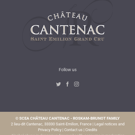
Follow us
©
SCEA CHÂTEAU CANTENAC - ROSKAM-BRUNOT FAMILY
2 lieu-dit Cantenac, 33330 Saint-Emilion, France |
Legal notices and
Privacy Policy
|
Contact us
|
Credits