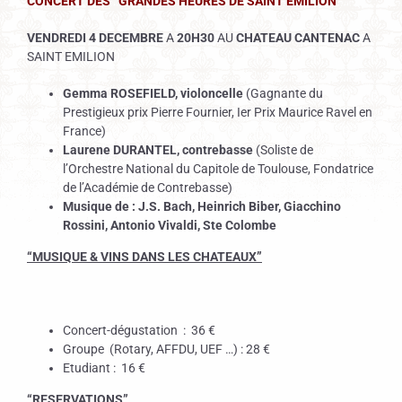
CONCERT DES “GRANDES HEURES DE SAINT EMILION”
VENDREDI 4 DECEMBRE
A
20H30
AU
CHATEAU CANTENAC
A
SAINT EMILION
Gemma ROSEFIELD, violoncelle
(Gagnante du
Prestigieux prix Pierre Fournier, Ier Prix Maurice Ravel en
France)
Laurene DURANTEL, contrebasse
(Soliste de
l’Orchestre National du Capitole de Toulouse, Fondatrice
de l’Académie de Contrebasse)
Musique de : J.S. Bach, Heinrich Biber, Giacchino
Rossini, Antonio Vivaldi, Ste Colombe
“MUSIQUE & VINS DANS LES CHATEAUX”
Concert-dégustation : 36 €
Groupe (Rotary, AFFDU, UEF …) : 28 €
Etudiant : 16 €
“RESERVATIONS”