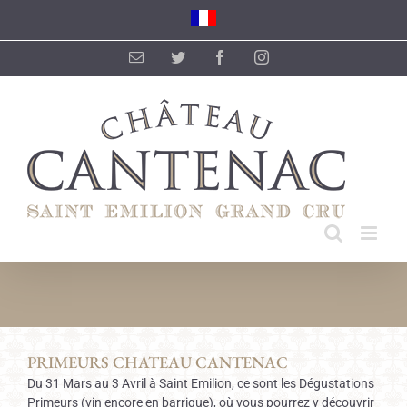
Skip
to
content
Email
Twitter
Facebook
Instagram
PRIMEURS CHATEAU CANTENAC
Du 31 Mars au 3 Avril à Saint Emilion, ce sont les Dégustations
Primeurs (vin encore en barrique), où vous pourrez y découvrir