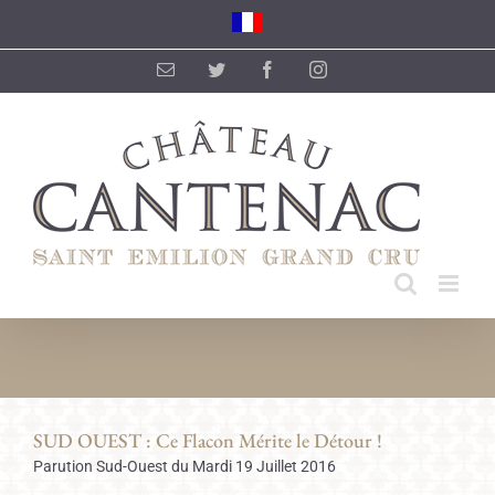
Skip
to
content
Email
Twitter
Facebook
Instagram
SUD OUEST : Ce Flacon Mérite le Détour !
Parution Sud-Ouest du Mardi 19 Juillet 2016