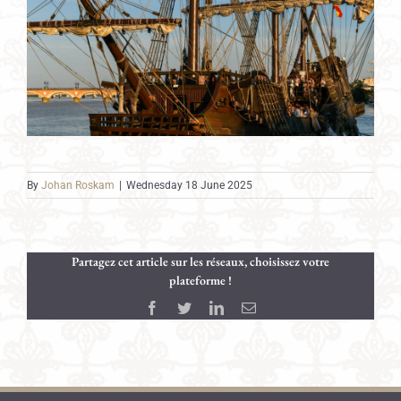
By
Johan Roskam
|
Wednesday 18 June 2025
Partagez cet article sur les réseaux, choisissez votre
plateforme !
Facebook
Twitter
LinkedIn
Email